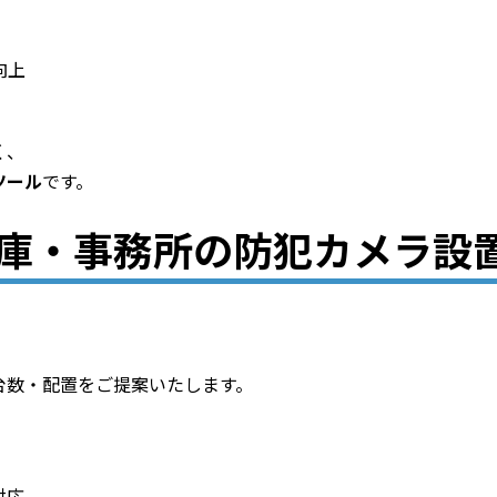
向上
く、
ツール
です。
庫・事務所の防犯カメラ設
、
台数・配置をご提案いたします。
対応